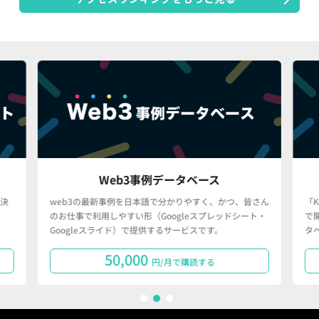
Web3事例データベース
決
web3の最新事例を日本語で分かりやすく、かつ、皆さん
「
のお仕事で利用しやすい形（Googleスプレッドシート・
で
Googleスライド）で提供するサービスです。
タ
50,000
円/月で購読する
1
2
3