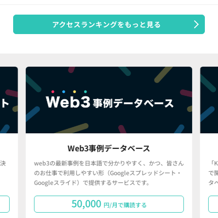
アクセスランキングをもっと見る
Web3事例データベース
決
web3の最新事例を日本語で分かりやすく、かつ、皆さん
「
のお仕事で利用しやすい形（Googleスプレッドシート・
で
Googleスライド）で提供するサービスです。
タ
50,000
円/月で購読する