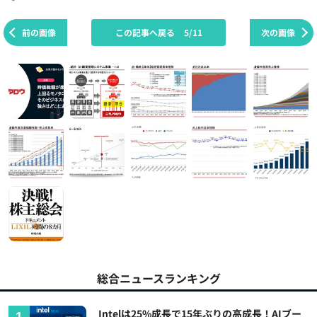
前の画像
この記事へ戻る
5/11
次の画像
総合ニュースランキング
Intelは25%成長で15年ぶりの高成長！AIブー