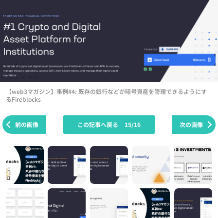
【web3マガジン】事例#4: 既存の銀行などが暗号資産を管理できるようにす
るFireblocks
前の画像
この記事へ戻る
15/16
次の画像