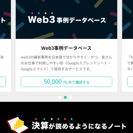
Web3事例データベース
決
web3の最新事例を日本語で分かりやすく、かつ、皆さん
「
のお仕事で利用しやすい形（Googleスプレッドシート・
で
Googleスライド）で提供するサービスです。
タ
50,000
円/月で購読する
1
2
3