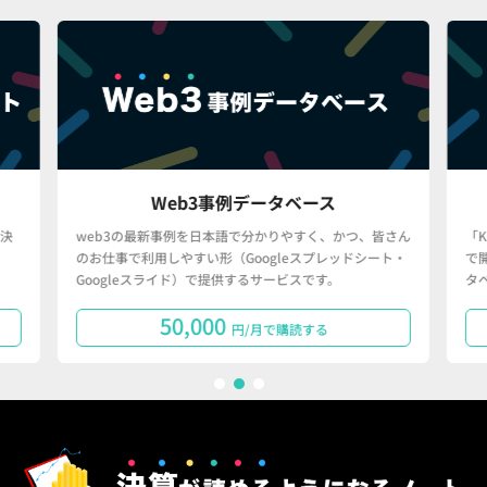
Web3事例データベース
決
web3の最新事例を日本語で分かりやすく、かつ、皆さん
「
のお仕事で利用しやすい形（Googleスプレッドシート・
で
Googleスライド）で提供するサービスです。
タ
50,000
円/月で購読する
1
2
3