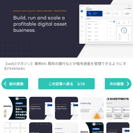
【web3マガジン】事例#4: 既存の銀行などが暗号資産を管理できるようにす
るFireblocks
前の画像
この記事へ戻る
3/16
次の画像