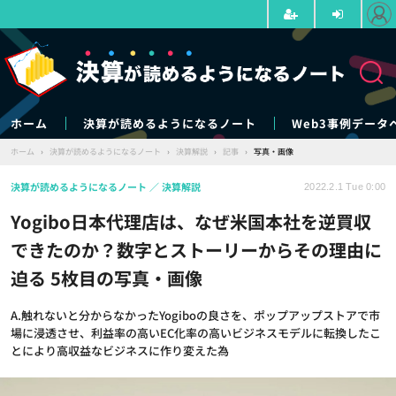
ホーム
決算が読めるようになるノート
Web3事例データ
ホーム
›
決算が読めるようになるノート
›
決算解説
›
記事
›
写真・画像
決算が読めるようになるノート
決算解説
2022.2.1 Tue 0:00
Yogibo日本代理店は、なぜ米国本社を逆買収
できたのか？数字とストーリーからその理由に
迫る 5枚目の写真・画像
A.触れないと分からなかったYogiboの良さを、ポップアップストアで市
場に浸透させ、利益率の高いEC化率の高いビジネスモデルに転換したこ
とにより高収益なビジネスに作り変えた為