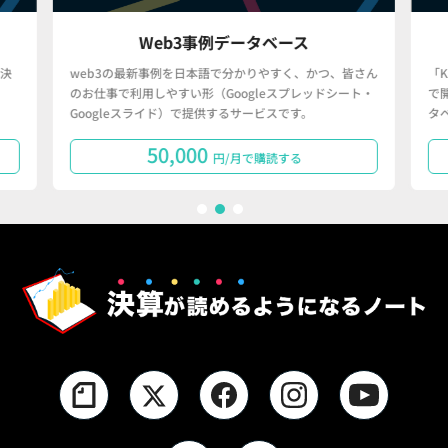
Web3事例データベース
決
web3の最新事例を日本語で分かりやすく、かつ、皆さん
「
のお仕事で利用しやすい形（Googleスプレッドシート・
で
Googleスライド）で提供するサービスです。
タ
50,000
円/月で購読する
1
2
3