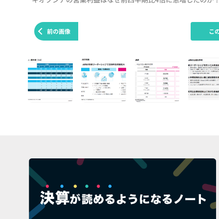
前の画像
こ