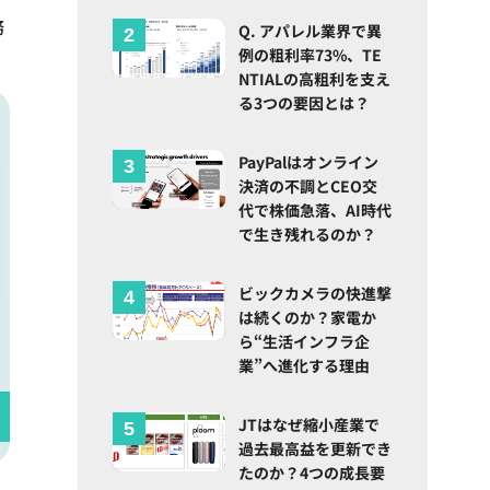
務
Q. アパレル業界で異
例の粗利率73%、TE
NTIALの高粗利を支え
る3つの要因とは？
PayPalはオンライン
決済の不調とCEO交
代で株価急落、AI時代
で生き残れるのか？
ビックカメラの快進撃
は続くのか？家電か
ら“生活インフラ企
業”へ進化する理由
JTはなぜ縮小産業で
過去最高益を更新でき
たのか？4つの成長要