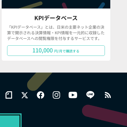
KPIデータベース
「KPIデータベース」とは、日米の主要ネット企業の決
算で開示される決算情報・KPI情報を一元的に収録した
データベースへの閲覧権限を付与するサービスです。
110,000
円/月で購読する