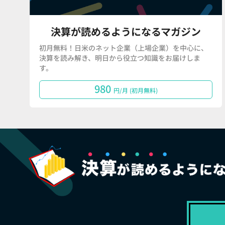
決算が読めるようになるマガジン
初月無料！日米のネット企業（上場企業）を中心に、
決算を読み解き、明日から役立つ知識をお届けしま
す。
980
円/月 (初月無料)