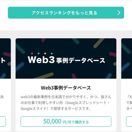
アクセスランキングをもっと見る
Web3事例データベース
決
web3の最新事例を日本語で分かりやすく、かつ、皆さん
「
のお仕事で利用しやすい形（Googleスプレッドシート・
で
Googleスライド）で提供するサービスです。
タ
50,000
円/月で購読する