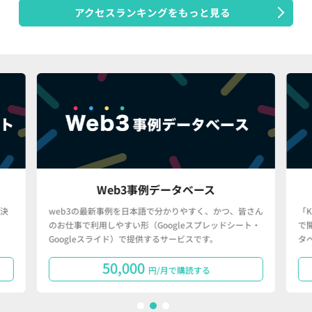
アクセスランキングをもっと見る
Web3事例データベース
決
web3の最新事例を日本語で分かりやすく、かつ、皆さん
「
のお仕事で利用しやすい形（Googleスプレッドシート・
で
Googleスライド）で提供するサービスです。
タ
50,000
円/月で購読する
1
2
3