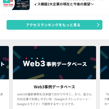
ィス機器2大企業の現在と今後の展望～
アクセスランキングをもっと見る
Web3事例データベース
決
web3の最新事例を日本語で分かりやすく、かつ、皆さん
「
のお仕事で利用しやすい形（Googleスプレッドシート・
で
Googleスライド）で提供するサービスです。
タ