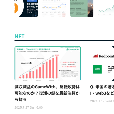
NFT
減収減益のGameWith、反転攻勢は
Q. 米国の著
可能なのか？復活の鍵を最新決算か
I・web3
ら探る
2024.1.17 Wed 
2025.7.27 Sun 6:00