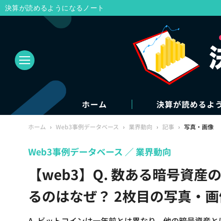
決算が読めるようになるノート
ホーム
決算が読めるよ
ホーム
›
Web3事例データベース
›
業界動向
›
記事
›
写真・画像
Web3事例データベース
業界動向
【web3】Q. 数ある暗号資
るのはなぜ？ 2枚目の写真・画
A. ビットコインは一年前とは異なり、他の暗号資産