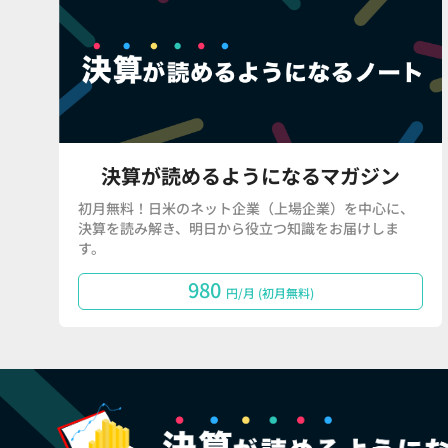
決算が読めるようになるマガジン
初月無料！日米のネット企業（上場企業）を中心に、
決算を読み解き、明日から役立つ知識をお届けしま
す。
980
円/月 (初月無料)