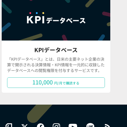
KPIデータベース
「KPIデータベース」とは、日米の主要ネット企業の決
算で開示される決算情報・KPI情報を一元的に収録した
データベースへの閲覧権限を付与するサービスです。
110,000
円/月で購読する