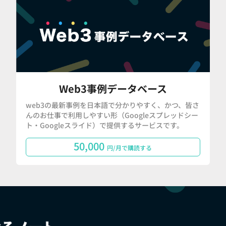
Web3事例データベース
web3の最新事例を日本語で分かりやすく、かつ、皆さ
んのお仕事で利用しやすい形（Googleスプレッドシー
ト・Googleスライド）で提供するサービスです。
50,000
円/月で購読する