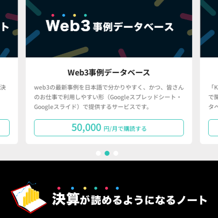
Web3事例データベース
決
web3の最新事例を日本語で分かりやすく、かつ、皆さん
「
のお仕事で利用しやすい形（Googleスプレッドシート・
で
Googleスライド）で提供するサービスです。
タ
50,000
円/月で購読する
1
2
3