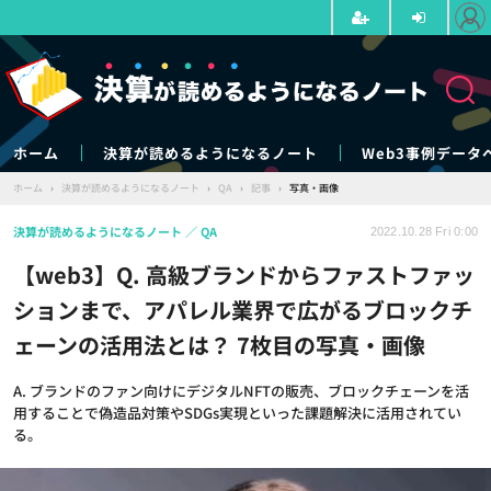
ホーム
決算が読めるようになるノート
Web3事例データ
ホーム
›
決算が読めるようになるノート
›
QA
›
記事
›
写真・画像
決算が読めるようになるノート
QA
2022.10.28 Fri 0:00
【web3】Q. 高級ブランドからファストファッ
ションまで、アパレル業界で広がるブロックチ
ェーンの活用法とは？ 7枚目の写真・画像
A. ブランドのファン向けにデジタルNFTの販売、ブロックチェーンを活
用することで偽造品対策やSDGs実現といった課題解決に活用されてい
る。