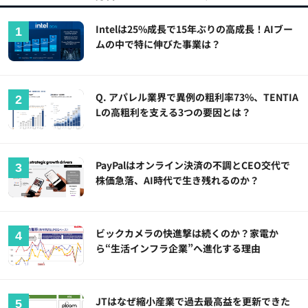
Intelは25%成長で15年ぶりの高成長！AIブー
ムの中で特に伸びた事業は？
Q. アパレル業界で異例の粗利率73%、TENTIA
Lの高粗利を支える3つの要因とは？
PayPalはオンライン決済の不調とCEO交代で
株価急落、AI時代で生き残れるのか？
ビックカメラの快進撃は続くのか？家電か
ら“生活インフラ企業”へ進化する理由
JTはなぜ縮小産業で過去最高益を更新できた