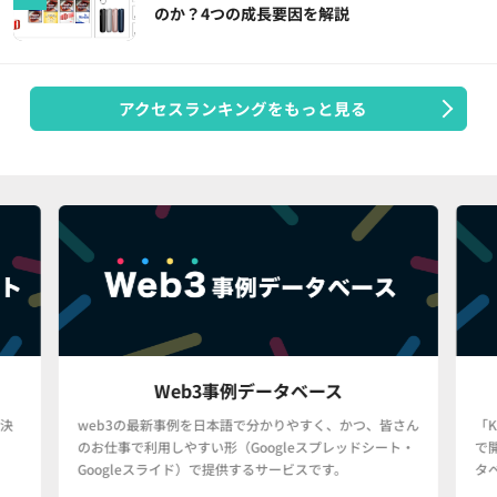
のか？4つの成長要因を解説
アクセスランキングをもっと見る
Web3事例データベース
決
web3の最新事例を日本語で分かりやすく、かつ、皆さん
「
のお仕事で利用しやすい形（Googleスプレッドシート・
で
Googleスライド）で提供するサービスです。
タ