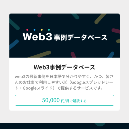
Web3事例データベース
web3の最新事例を日本語で分かりやすく、かつ、皆さ
んのお仕事で利用しやすい形（Googleスプレッドシー
ト・Googleスライド）で提供するサービスです。
50,000
円/月で購読する