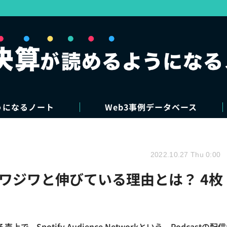
うになるノート
Web3事例データベース
2022.10.27 Thu 0:00
率がジワジワと伸びている理由とは？ 4枚
、Spotify Audience Networkという、Podcastの配