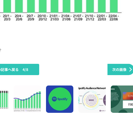
？
の記事へ戻る
4/8
次の画像