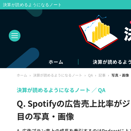
決算が読めるようになるノート
ホーム
決算が読めるよ
ホーム
›
決算が読めるようになるノート
›
QA
›
記事
›
写真・画像
決算が読めるようになるノート
QA
Q. Spotifyの広告売上比
目の写真・画像
A. 広告プラン売上の成長を牽引するのはPodcastによる売上で