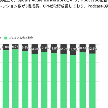
ション数が3桁成長、CPMが2桁成長しており、Podcastの