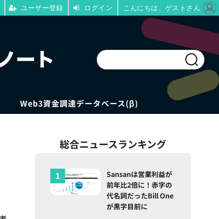
ユーザー登録
ログイン
こんにちは、ゲストさん
Web3資金調達データベース(β)
総合ニュースランキング
Sansanは営業利益が
前年比2倍に！赤字の
代名詞だったBill One
が黒字目前に
信者