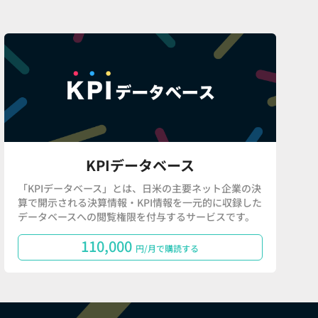
KPIデータベース
「KPIデータベース」とは、日米の主要ネット企業の決
算で開示される決算情報・KPI情報を一元的に収録した
データベースへの閲覧権限を付与するサービスです。
110,000
円/月で購読する