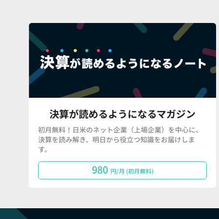
決算が読めるようになるマガジン
初月無料！日米のネット企業（上場企業）を中心に、
決算を読み解き、明日から役立つ知識をお届けしま
す。
980
円/月 (初月無料)