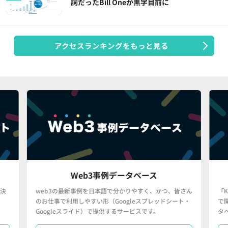
詞だったBill Oneが黒字目前に
アクセスランキングをもっと見る
Web3事例データベース
決
web3の最新事例を日本語で分かりやすく、かつ、皆さん
「
のお仕事で利用しやすい形（Googleスプレッドシート・
で
Googleスライド）で提供するサービスです。
タ