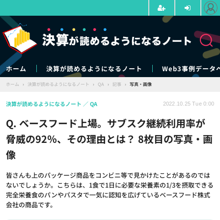
ホーム
決算が読めるようになるノート
Web3事例データ
ホーム
›
決算が読めるようになるノート
›
QA
›
記事
›
写真・画像
決算が読めるようになるノート
QA
2022.10.25 Tue 0:00
Q. ベースフード上場。サブスク継続利用率が
脅威の92％、その理由とは？ 8枚目の写真・画
像
皆さんも上のパッケージ商品をコンビニ等で見かけたことがあるのでは
ないでしょうか。こちらは、1食で1日に必要な栄養素の1/3を摂取できる
完全栄養食のパンやパスタで一気に認知を広げているベースフード株式
会社の商品です。