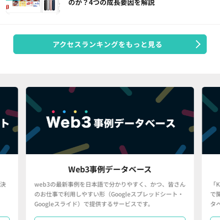
のか？4つの成長要因を解説
アクセスランキングをもっと見る
Web3事例データベース
決
web3の最新事例を日本語で分かりやすく、かつ、皆さん
「
のお仕事で利用しやすい形（Googleスプレッドシート・
で
Googleスライド）で提供するサービスです。
タ