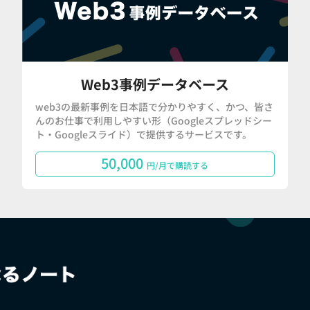
Web3事例データベース
web3の最新事例を日本語で分かりやすく、かつ、皆さ
んのお仕事で利用しやすい形（Googleスプレッドシー
ト・Googleスライド）で提供するサービスです。
50,000
円/月で購読する