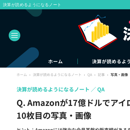
決算が読めるようになるノート
ホーム
決算が読めるよ
ホーム
›
決算が読めるようになるノート
›
QA
›
記事
›
写真・画像
決算が読めるようになるノート
QA
Q. Amazonが17億ドルで
10枚目の写真・画像
ヒント：Amazonには強力な会員基盤や販売網があ