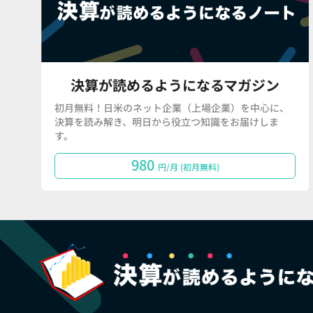
決算が読めるようになるマガジン
初月無料！日米のネット企業（上場企業）を中心に、
決算を読み解き、明日から役立つ知識をお届けしま
す。
980
円/月 (初月無料)