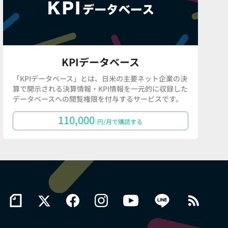
KPIデータベース
「KPIデータベース」とは、日米の主要ネット企業の決
算で開示される決算情報・KPI情報を一元的に収録した
データベースへの閲覧権限を付与するサービスです。
110,000
円/月で購読する