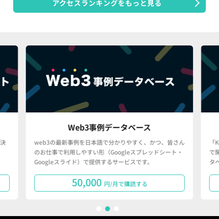
アクセスランキングをもっと見る
Web3事例データベース
決
web3の最新事例を日本語で分かりやすく、かつ、皆さん
「
のお仕事で利用しやすい形（Googleスプレッドシート・
で
Googleスライド）で提供するサービスです。
タ
50,000
円/月で購読する
1
2
3