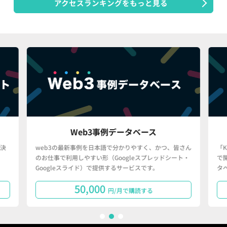
アクセスランキングをもっと見る
Web3事例データベース
決
web3の最新事例を日本語で分かりやすく、かつ、皆さん
「
のお仕事で利用しやすい形（Googleスプレッドシート・
で
Googleスライド）で提供するサービスです。
タ
50,000
円/月で購読する
1
2
3