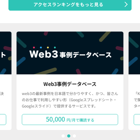
アクセスランキングをもっと見る
Web3事例データベース
決
web3の最新事例を日本語で分かりやすく、かつ、皆さん
「
のお仕事で利用しやすい形（Googleスプレッドシート・
で
Googleスライド）で提供するサービスです。
タ
50,000
円/月で購読する
1
2
3