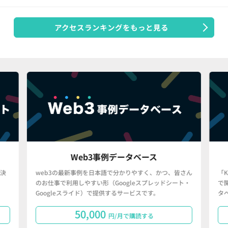
アクセスランキングをもっと見る
Web3事例データベース
決
web3の最新事例を日本語で分かりやすく、かつ、皆さん
「
のお仕事で利用しやすい形（Googleスプレッドシート・
で
Googleスライド）で提供するサービスです。
タ
50,000
円/月で購読する