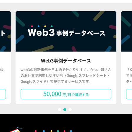
Web3事例データベース
決
web3の最新事例を日本語で分かりやすく、かつ、皆さん
「
のお仕事で利用しやすい形（Googleスプレッドシート・
で
Googleスライド）で提供するサービスです。
タ
50,000
円/月で購読する
1
2
3