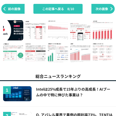
前の画像
この記事へ戻る
8/10
次の画像
総合ニュースランキング
Intelは25%成長で15年ぶりの高成長！AIブー
ムの中で特に伸びた事業は？
Q. アパレル業界で異例の粗利率73%、TENTIA