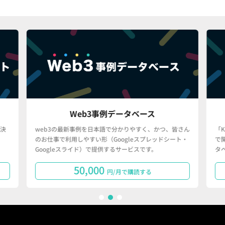
Web3事例データベース
決
web3の最新事例を日本語で分かりやすく、かつ、皆さん
「
のお仕事で利用しやすい形（Googleスプレッドシート・
で
Googleスライド）で提供するサービスです。
タ
50,000
円/月で購読する
1
2
3