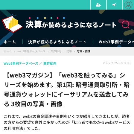
ホーム
決算が読めるようになるノート
Web3事例データ
ホーム
›
Web3事例データベース
›
業界動向
›
記事
›
写真・画像
Web3事例データベース
業界動向
2022.3.25 Fri 0:00
【web3マガジン】「web3を触ってみる」シ
リーズを始めます。第1回: 暗号通貨取引所・暗
号通貨ウォレットにイーサリアムを送金してみ
る 3枚目の写真・画像
これまで、web3の資金調達や事例をいくつか紹介してきましたが、読者
の方からの要望で意外に多かったのが「初心者でもわかるweb3サービス
の利用方法」でした。