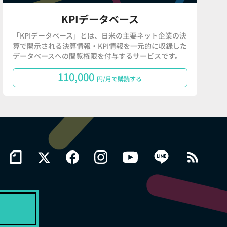
KPIデータベース
「KPIデータベース」とは、日米の主要ネット企業の決
算で開示される決算情報・KPI情報を一元的に収録した
データベースへの閲覧権限を付与するサービスです。
110,000
円/月で購読する