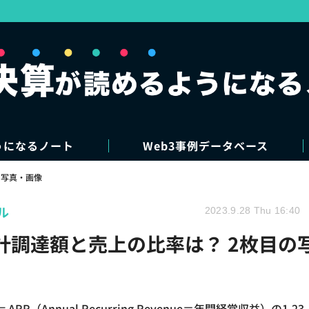
うになるノート
Web3事例データベース
写真・画像
ル
2023.9.28 Thu 16:40
の累計調達額と売上の比率は？ 2枚目の
R（Annual Recurring Revenue＝年間経常収益）の1.23