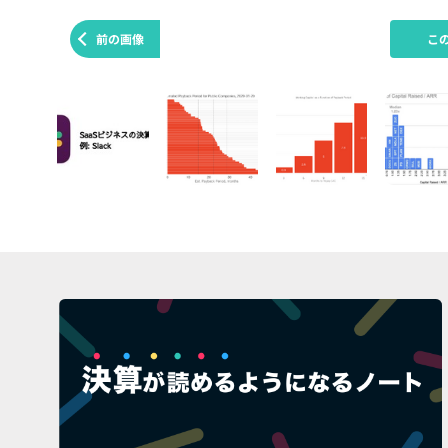
前の画像
こ