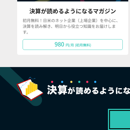
決算が読めるようになるマガジン
初月無料！日米のネット企業（上場企業）を中心に、
決算を読み解き、明日から役立つ知識をお届けしま
す。
980
円/月 (初月無料)