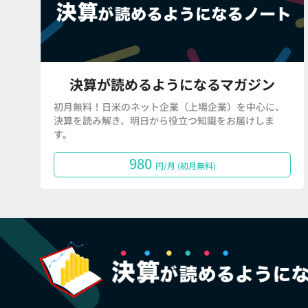
決算が読めるようになるマガジン
初月無料！日米のネット企業（上場企業）を中心に、
決算を読み解き、明日から役立つ知識をお届けしま
す。
980
円/月 (初月無料)