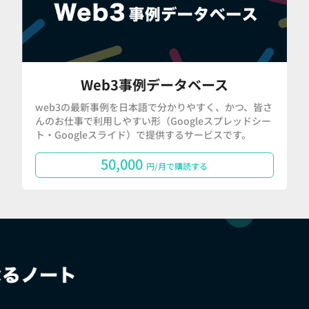
Web3事例データベース
web3の最新事例を日本語で分かりやすく、かつ、皆さ
んのお仕事で利用しやすい形（Googleスプレッドシー
ト・Googleスライド）で提供するサービスです。
50,000
円/月で購読する