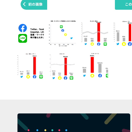
前の画像
こ