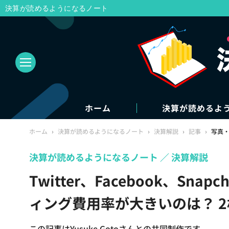
決算が読めるようになるノート
ホーム
決算が読めるよ
ホーム
›
決算が読めるようになるノート
›
決算解説
›
記事
›
写真
決算が読めるようになるノート
決算解説
Twitter、Facebook、Sn
ィング費用率が大きいのは？ 
この記事はYusuke Gotoさんとの共同制作です。