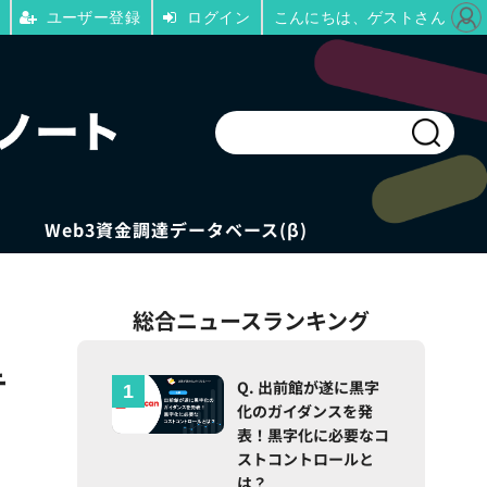
ユーザー登録
ログイン
こんにちは、ゲストさん
Web3資金調達データベース(β)
総合ニュースランキング
テ
Q. 出前館が遂に黒字
化のガイダンスを発
表！黒字化に必要なコ
ストコントロールと
は？