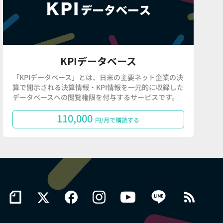
KPIデータベース
「KPIデータベース」とは、日米の主要ネット企業の決
算で開示される決算情報・KPI情報を一元的に収録した
データベースへの閲覧権限を付与するサービスです。
110,000
円/月で購読する