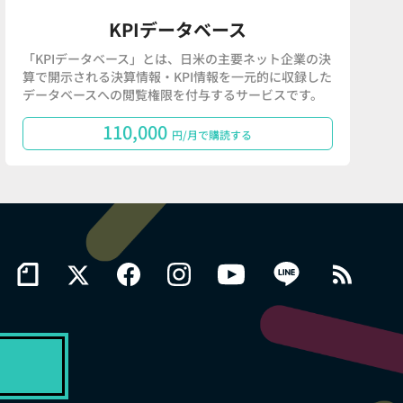
KPIデータベース
「KPIデータベース」とは、日米の主要ネット企業の決
算で開示される決算情報・KPI情報を一元的に収録した
データベースへの閲覧権限を付与するサービスです。
110,000
円/月で購読する