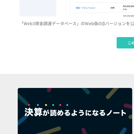
「Web3資金調達データベース」のWeb版のβバージョンを
こ