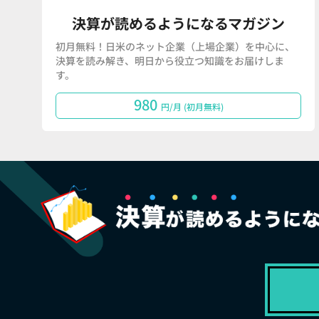
決算が読めるようになるマガジン
初月無料！日米のネット企業（上場企業）を中心に、
決算を読み解き、明日から役立つ知識をお届けしま
す。
980
円/月 (初月無料)