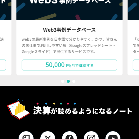
Web3事例データベース
決
web3の最新事例を日本語で分かりやすく、かつ、皆さん
「
のお仕事で利用しやすい形（Googleスプレッドシート・
で
Googleスライド）で提供するサービスです。
タ
50,000
円/月で購読する
1
2
3