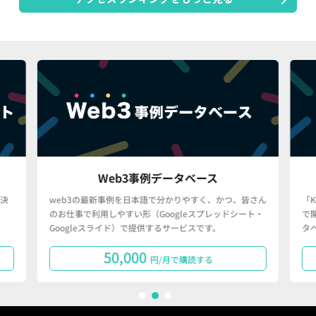
Web3事例データベース
決
web3の最新事例を日本語で分かりやすく、かつ、皆さん
「
のお仕事で利用しやすい形（Googleスプレッドシート・
で
Googleスライド）で提供するサービスです。
タ
50,000
円/月で購読する
1
2
3