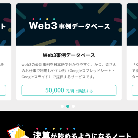
KPIデータベース
さん
「KPIデータベース」とは、日米の主要ネット企業の決算
初
ト・
で開示される決算情報・KPI情報を一元的に収録したデー
算
タベースへの閲覧権限を付与するサービスです。
110,000
円/月で購読する
1
2
3